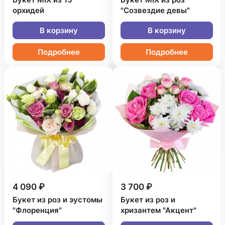
Букет MIX из 15
Букет MIX из роз
орхидей
"Созвездие девы"
В корзину
В корзину
Подробнее
Подробнее
4 090 ₽
3 700 ₽
Букет из роз и эустомы
Букет из роз и
"Флоренция"
хризантем "Акцент"