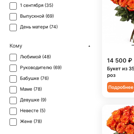
1 сентября (
35
)
Выпускной (
69
)
День матери (
74
)
День учителя (
64
)
Кому
Первое свидание (
75
)
Любимой (
48
)
Последний звонок (
59
)
14 500 ₽
Руководителю (
69
)
Букет из 3
Рождение ребенка (
25
)
роз
Бабушке (
76
)
Рождество (
38
)
Подробнее
Маме (
78
)
Татьянин день (
72
)
Девушке (
9
)
Юбилей (
51
)
Невесте (
5
)
Жене (
78
)
Женщине (
79
)