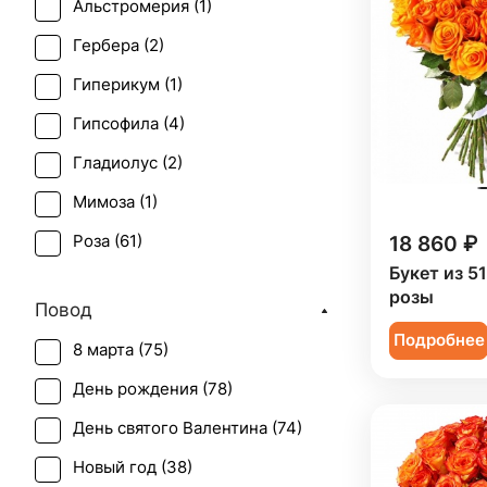
Альстромерия (
1
)
Гербера (
2
)
Гиперикум (
1
)
Гипсофила (
4
)
Гладиолус (
2
)
Мимоза (
1
)
18 860 ₽
Роза (
61
)
Букет из 5
Роза кустовая (
16
)
розы
Повод
Ромашка (
1
)
Подробнее
8 марта (
75
)
Статица (
1
)
День рождения (
78
)
Тюльпан (
1
)
День святого Валентина (
74
)
Хризантема (
1
)
Новый год (
38
)