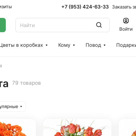
+7 (953) 424-63-33
изиты
Заказать з
Войти
Цветы в коробках
Кому
Повод
Подарк
а
та
79 товаров
улярные