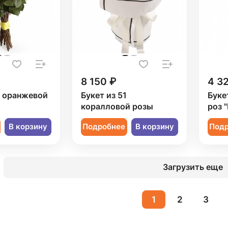
8 150 ₽
4 3
1 оранжевой
Букет из 51
Буке
коралловой розы
роз 
В корзину
Подробнее
В корзину
Под
Загрузить еще
1
2
3