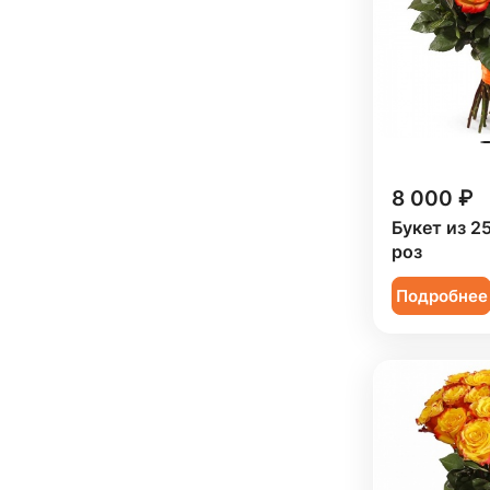
Коллеге (
78
)
Мужчине (
2
)
Подруге (
8
)
Ребенку (
40
)
Сестре (
9
)
8 000 ₽
Букет из 2
роз
Подробнее