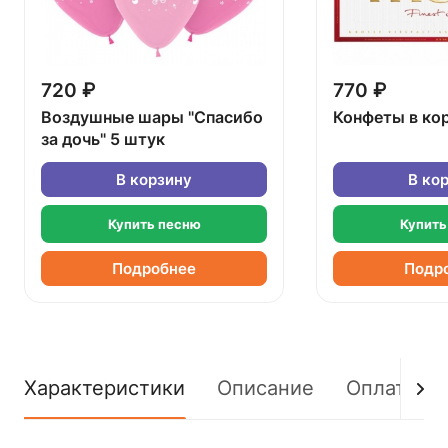
720 ₽
770 ₽
Воздушные шары "Спасибо
Конфеты в ко
за дочь" 5 штук
В корзину
В ко
Купить песню
Купить
Подробнее
Подр
Характеристики
Описание
Оплата