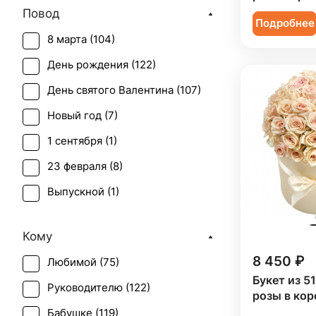
Повод
Подсолнух (
1
)
Подробнее
8 марта (
104
)
Ранункулюс (
1
)
День рождения (
122
)
Роза (
73
)
День святого Валентина (
107
)
Роза кустовая (
24
)
Новый год (
7
)
Скиммия (
1
)
1 сентября (
1
)
Солидаго (
1
)
23 февраля (
8
)
Статица (
1
)
Выпускной (
1
)
Танацетум (
1
)
День матери (
104
)
Тюльпан (
1
)
Кому
День учителя (
36
)
Фрезия (
5
)
8 450 ₽
Любимой (
75
)
Пасха (
2
)
Хамелациум (
1
)
Букет из 5
Руководителю (
122
)
Первое свидание (
115
)
розы в кор
Хризантема (
6
)
Бабушке (
119
)