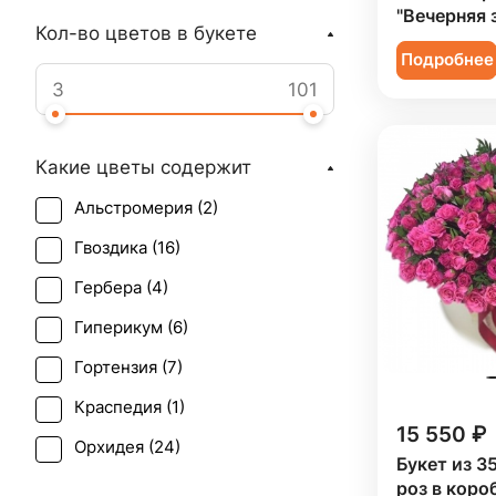
"Вечерняя 
Кол-во цветов в букете
Подробнее
Какие цветы содержит
Альстромерия (
2
)
Гвоздика (
16
)
Гербера (
4
)
Гиперикум (
6
)
Гортензия (
7
)
Краспедия (
1
)
15 550 ₽
Орхидея (
24
)
Букет из 3
Пион (
12
)
роз в коро