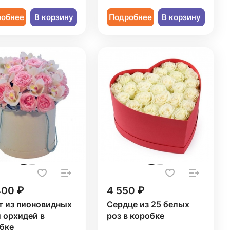
робнее
В корзину
Подробнее
В корзину
400 ₽
4 550 ₽
т из пионовидных
Сердце из 25 белых
и орхидей в
роз в коробке
бке