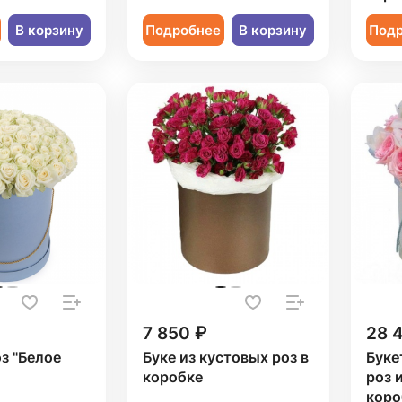
В корзину
Подробнее
В корзину
Под
7 850 ₽
28 
оз "Белое
Буке из кустовых роз в
Буке
коробке
роз 
коро