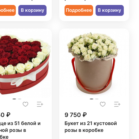
робнее
В корзину
Подробнее
В корзину
50 ₽
9 750 ₽
це из 51 белой и
Букет из 21 кустовой
ной розы в
розы в коробке
бке