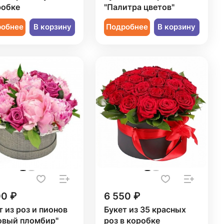
робке
"Палитра цветов"
робнее
В корзину
Подробнее
В корзину
00 ₽
6 550 ₽
т из роз и пионов
Букет из 35 красных
овый пломбир"
роз в коробке