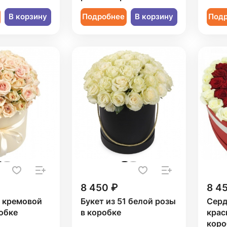
В корзину
Подробнее
В корзину
Под
8 450 ₽
8 4
1 кремовой
Букет из 51 белой розы
Серд
обке
в коробке
крас
коро