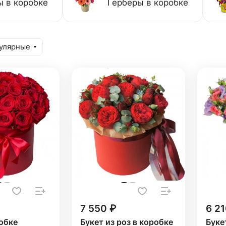
 в коробке
Герберы в коробке
улярные
7 550 ₽
6 21
обке
Букет из роз в коробке
Буке