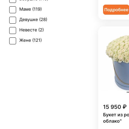
Последний звонок (
1
)
Эустома (
6
)
Маме (
119
)
Подробнее
Рождение ребенка (
73
)
Девушке (
28
)
Рождество (
7
)
Невесте (
2
)
Свадьба (
1
)
Жене (
121
)
Татьянин день (
102
)
Женщине (
122
)
Траур (
1
)
Коллеге (
122
)
Юбилей (
108
)
Мужчине (
13
)
Подруге (
28
)
Ребенку (
25
)
Сестре (
27
)
15 950 ₽
Букет из р
облако"