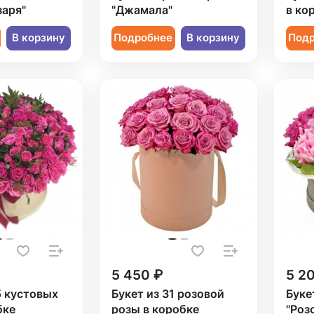
заря"
"Джамала"
в ко
В корзину
Подробнее
В корзину
Под
5 450 ₽
5 2
5 кустовых
Букет из 31 розовой
Буке
бке
розы в коробке
"Роз