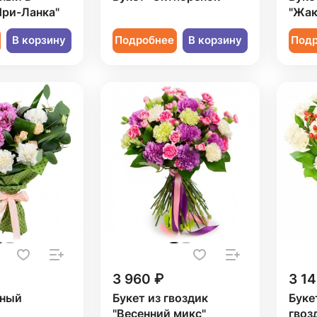
Шри-Ланка"
"Жак
В корзину
Подробнее
В корзину
Под
3 960 ₽
3 14
рный
Букет из гвоздик
Буке
"Весенний микс"
гвоз