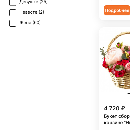
Девушке (
25
)
Траур (
4
)
Подробнее
Невесте (
2
)
Юбилей (
30
)
Жене (
60
)
Женщине (
65
)
Коллеге (
66
)
Мужчине (
14
)
Подруге (
25
)
Ребенку (
33
)
Сестре (
25
)
4 720 ₽
Букет сбор
корзине "