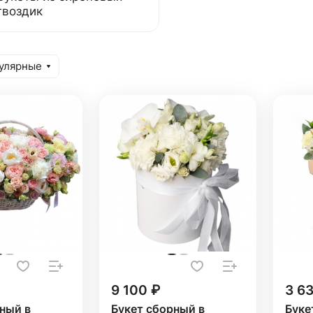
гвоздик
улярные
9 100 ₽
3 6
ный в
Букет сборный в
Буке