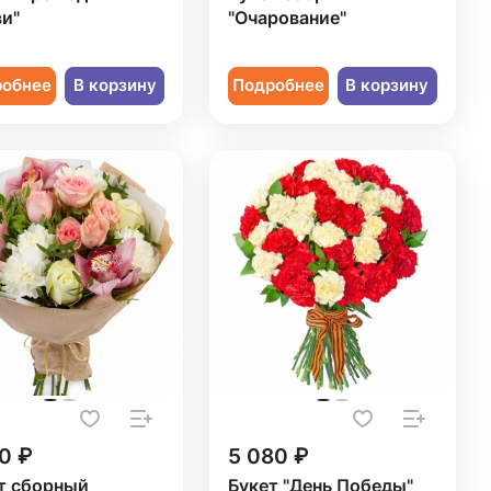
и"
"Очарование"
робнее
В корзину
Подробнее
В корзину
0 ₽
5 080 ₽
т сборный
Букет "День Победы"