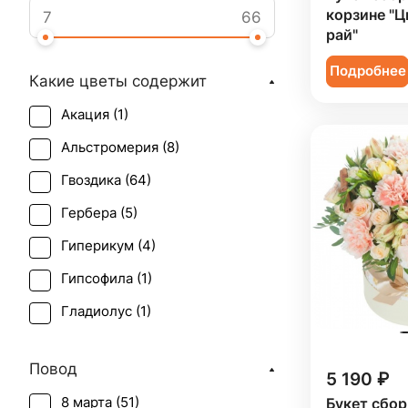
корзине "
рай"
Подробнее
Какие цветы содержит
Акация (
1
)
Альстромерия (
8
)
Гвоздика (
64
)
Гербера (
5
)
Гиперикум (
4
)
Гипсофила (
1
)
Гладиолус (
1
)
Гортензия (
2
)
Повод
5 190 ₽
Ирис (
2
)
8 марта (
51
)
Букет сбор