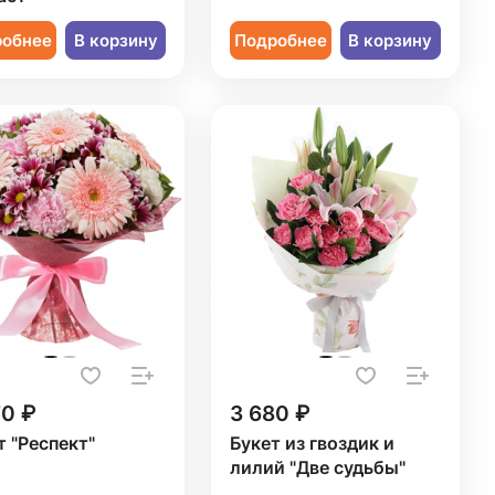
робнее
В корзину
Подробнее
В корзину
70 ₽
3 680 ₽
т "Респект"
Букет из гвоздик и
лилий "Две судьбы"