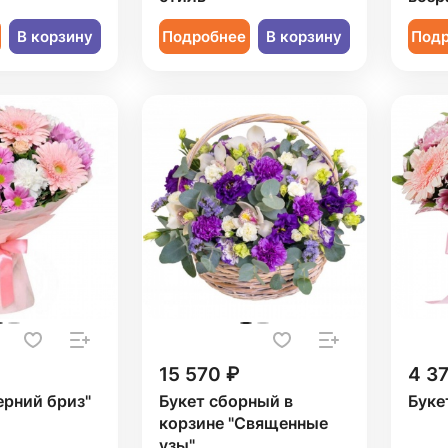
В корзину
Подробнее
В корзину
Под
15 570 ₽
4 3
ерний бриз"
Букет сборный в
Буке
корзине "Священные
узы"