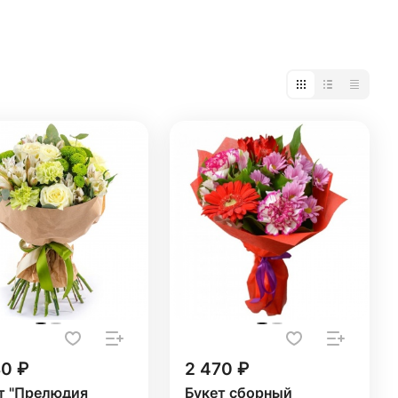
30 ₽
2 470 ₽
т "Прелюдия
Букет сборный