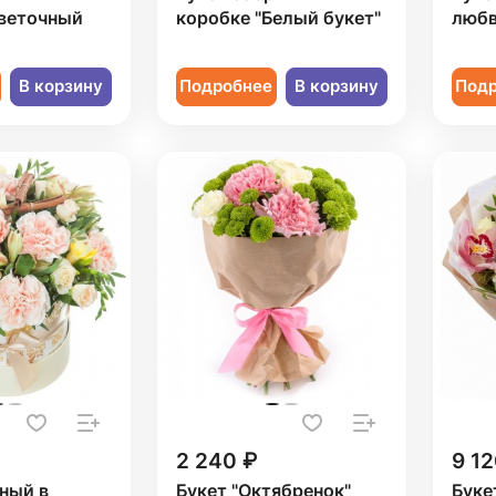
Цветочный
коробке "Белый букет"
любв
В корзину
Подробнее
В корзину
Под
2 240 ₽
9 12
ный в
Букет "Октябренок"
Буке