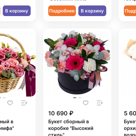
В корзину
Подробнее
В корзину
Под
10 690 ₽
5 6
ный в
Букет сборный в
Буке
Нимфа"
коробке "Высокий
орхи
стиль"
возр