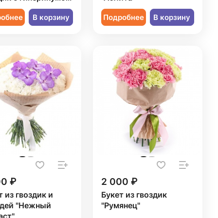
робнее
В корзину
Подробнее
В корзину
00 ₽
2 000 ₽
т из гвоздик и
Букет из гвоздик
дей "Нежный
"Румянец"
аст"