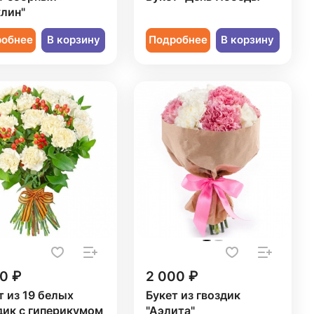
лин"
робнее
В корзину
Подробнее
В корзину
0 ₽
2 000 ₽
т из 19 белых
Букет из гвоздик
дик с гиперикумом
"Аэлита"