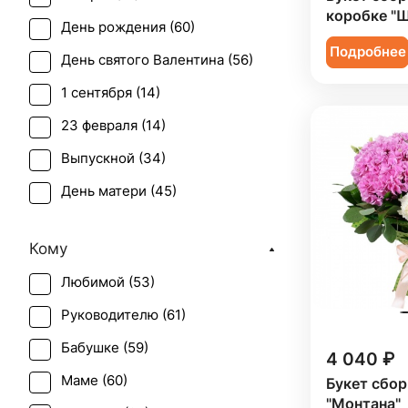
Лилия (
3
)
коробке "
День рождения (
60
)
Орхидея (
7
)
Подробнее
День святого Валентина (
56
)
Пион (
3
)
1 сентября (
14
)
Роза (
18
)
23 февраля (
14
)
Роза кустовая (
9
)
Выпускной (
34
)
Скиммия (
1
)
День матери (
45
)
Статица (
6
)
День учителя (
36
)
Тюльпан (
1
)
Кому
Первое свидание (
59
)
Фрезия (
2
)
Любимой (
53
)
Последний звонок (
31
)
Хризантема (
10
)
Руководителю (
61
)
Рождение ребенка (
13
)
Эустома (
7
)
Бабушке (
59
)
Свадьба (
2
)
4 040 ₽
Маме (
60
)
Букет сбо
Татьянин день (
46
)
"Монтана"