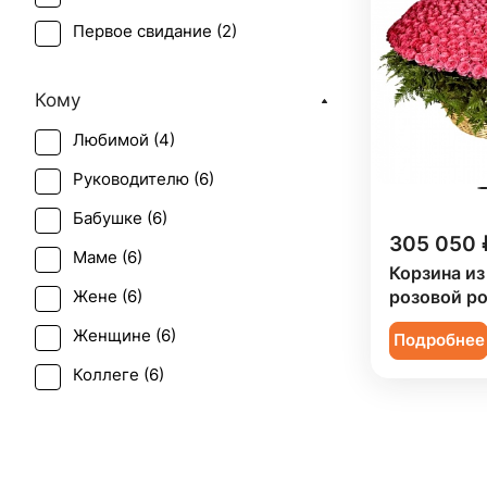
Первое свидание (
2
)
Рождение ребенка (
5
)
Кому
Татьянин день (
2
)
Любимой (
4
)
Юбилей (
6
)
Руководителю (
6
)
Бабушке (
6
)
305 050 
Маме (
6
)
Корзина из
розовой р
Жене (
6
)
Женщине (
6
)
Подробнее
Коллеге (
6
)
Мужчине (
2
)