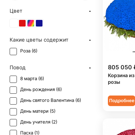
Цвет
Какие цветы содержит
Роза (
6
)
805 050 
Повод
Корзина из
8 марта (
6
)
розы
День рождения (
6
)
День святого Валентина (
6
)
Подробнее
День матери (
5
)
День учителя (
2
)
Пасха (
1
)