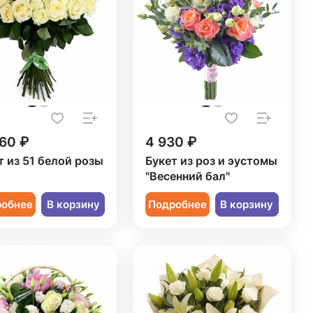
60 ₽
4 930 ₽
т из 51 белой розы
Букет из роз и эустомы
"Весенний бал"
робнее
В корзину
Подробнее
В корзину