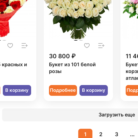
30 800 ₽
11 4
5 красных и
Букет из 101 белой
Буке
розы
корз
атла
В корзину
Подробнее
В корзину
Под
Загрузить еще
1
2
3
...