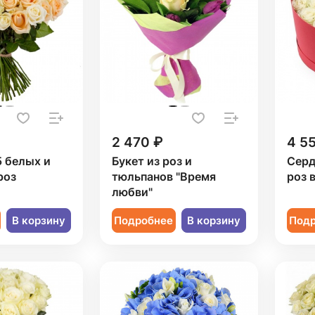
2 470 ₽
4 5
5 белых и
Букет из роз и
Серд
роз
тюльпанов "Время
роз 
любви"
В корзину
Подробнее
В корзину
Под