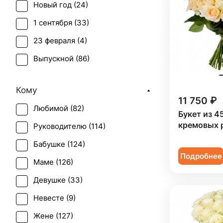
Новый год (
24
)
Пион (
2
)
1 сентября (
33
)
Подсолнух (
1
)
23 февраля (
4
)
Роза (
118
)
Выпускной (
86
)
Роза кустовая (
19
)
День матери (
114
)
Статица (
3
)
Кому
День учителя (
85
)
Танацетум (
1
)
11 750 ₽
Любимой (
82
)
Пасха (
25
)
Букет из 4
Тюльпан (
2
)
кремовых 
Руководителю (
114
)
Первое свидание (
123
)
Фрезия (
1
)
Бабушке (
124
)
Последний звонок (
80
)
Хризантема (
7
)
Подробнее
Маме (
126
)
Рождение ребенка (
71
)
Эустома (
6
)
Девушке (
33
)
Рождество (
23
)
Невесте (
9
)
Свадьба (
7
)
Жене (
127
)
Татьянин день (
114
)