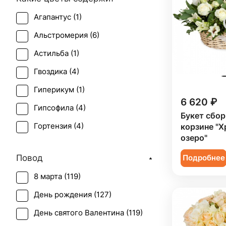
Агапантус (
1
)
Альстромерия (
6
)
Астильба (
1
)
Гвоздика (
4
)
Гиперикум (
1
)
6 620 ₽
Гипсофила (
4
)
Букет сбор
Гортензия (
4
)
корзине "Х
озеро"
Ирис (
2
)
Повод
Подробнее
Калла (
2
)
8 марта (
119
)
Лилия (
8
)
День рождения (
127
)
Маттиола (
3
)
День святого Валентина (
119
)
Орхидея (
6
)