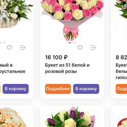
16 100 ₽
8 8
ный в
Букет из 51 белой и
Буке
рустальное
розовой розы
белы
гипс
В корзину
Подробнее
В корзину
Под