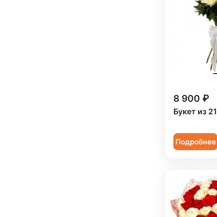
Женщине (
129
)
Юбилей (
97
)
Коллеге (
126
)
Мужчине (
17
)
Подруге (
33
)
Ребенку (
48
)
8 900 ₽
Сестре (
33
)
Букет из 2
Подробнее