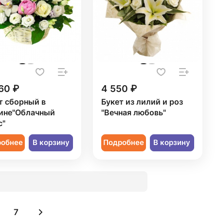
60 ₽
4 550 ₽
т сборный в
Букет из лилий и роз
ине"Облачный
"Вечная любовь"
с"
робнее
В корзину
Подробнее
В корзину
7