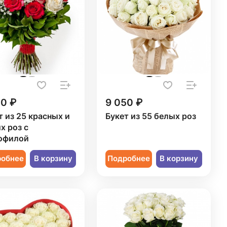
20 ₽
9 050 ₽
т из 25 красных и
Букет из 55 белых роз
х роз с
офилой
робнее
В корзину
Подробнее
В корзину