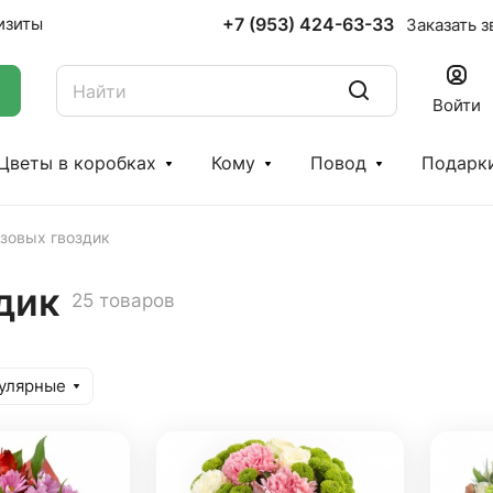
+7 (953) 424-63-33
изиты
Заказать з
Войти
Цветы в коробках
Кому
Повод
Подарк
озовых гвоздик
дик
25 товаров
улярные