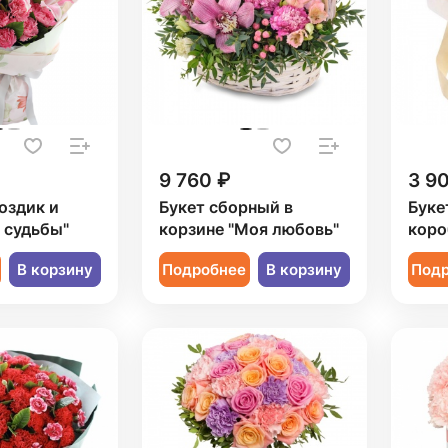
9 760 ₽
3 9
воздик и
Букет сборный в
Буке
 судьбы"
корзине "Моя любовь"
коро
В корзину
Подробнее
В корзину
Под