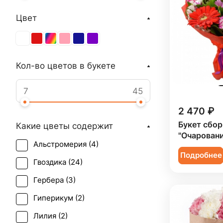
Цвет
Кол-во цветов в букете
2 470 ₽
Букет сбо
Какие цветы содержит
"Очаровани
Альстромерия (
4
)
Подробнее
Гвоздика (
24
)
Гербера (
3
)
Гиперикум (
2
)
Лилия (
2
)