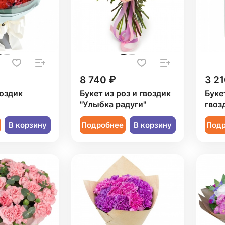
8 740 ₽
3 21
воздик
Букет из роз и гвоздик
Буке
"Улыбка радуги"
гвоз
В корзину
Подробнее
В корзину
Под