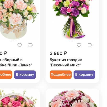
0 ₽
3 960 ₽
т сборный в
Букет из гвоздик
бке "Шри-Ланка"
"Весенний микс"
робнее
В корзину
Подробнее
В корзину