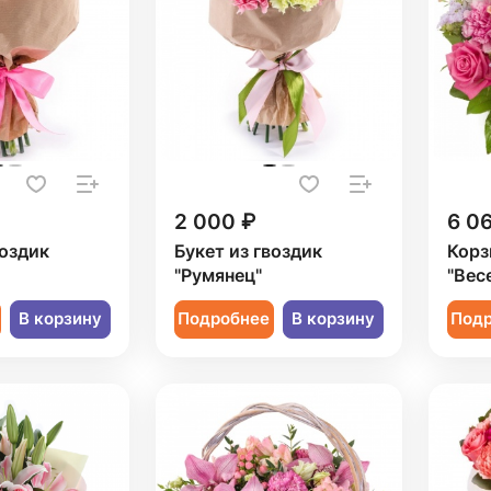
2 000 ₽
6 0
воздик
Букет из гвоздик
Корз
"Румянец"
"Вес
В корзину
Подробнее
В корзину
Под