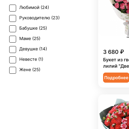
Любимой (
24
)
Последний звонок (
15
)
Руководителю (
23
)
Рождение ребенка (
5
)
Бабушке (
25
)
Свадьба (
2
)
Маме (
25
)
Татьянин день (
20
)
Девушке (
14
)
3 680 ₽
Юбилей (
12
)
Невесте (
1
)
Букет из г
лилий "Две
Жене (
25
)
Подробнее
Женщине (
25
)
Коллеге (
25
)
Мужчине (
1
)
Подруге (
14
)
Ребенку (
14
)