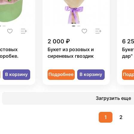
2 000 ₽
6 2
устовых
Букет из розовых и
Буке
коробке.
сиреневых гвоздик
дар"
В корзину
Подробнее
В корзину
Под
Загрузить еще
1
2