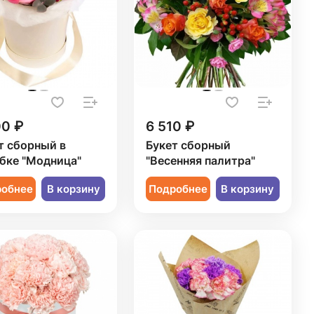
00 ₽
6 510 ₽
т сборный в
Букет сборный
бке "Модница"
"Весенняя палитра"
робнее
В корзину
Подробнее
В корзину