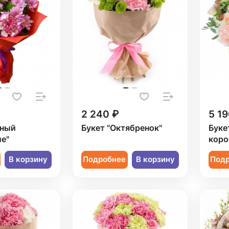
2 240 ₽
5 19
рный
Букет "Октябренок"
Буке
е"
коро
В корзину
Подробнее
В корзину
Под