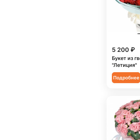
Сестре (
14
)
5 200 ₽
Букет из г
"Летиция"
Подробнее