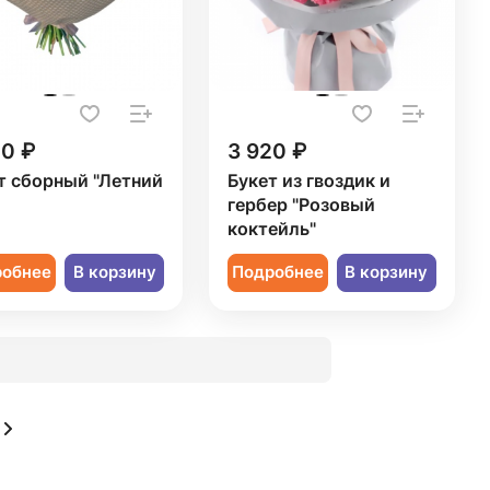
50 ₽
3 920 ₽
т сборный "Летний
Букет из гвоздик и
гербер "Розовый
коктейль"
робнее
В корзину
Подробнее
В корзину