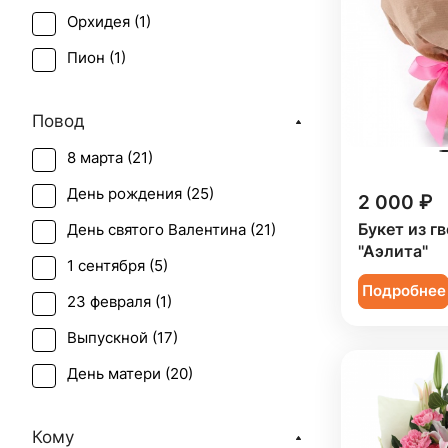
Орхидея (
1
)
Пион (
1
)
Роза (
6
)
Повод
Роза кустовая (
4
)
8 марта (
21
)
Статица (
3
)
День рождения (
25
)
2 000 ₽
Фрезия (
1
)
Букет из г
День святого Валентина (
21
)
Хризантема (
6
)
"Аэлита"
1 сентября (
5
)
Эустома (
2
)
Подробнее
23 февраля (
1
)
Выпускной (
17
)
День матери (
20
)
День учителя (
15
)
Кому
Первое свидание (
25
)