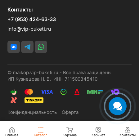
Контакты
+7 (953) 424-63-33
info@vip-buketi.ru
© maikop.vip-buketi.ru - Все права защищены.
ИП Кузнецова Н. В. ИНН 711500345410
Конфиденциальность
Оферта
Главная
Каталог
Корзина
Кабинет
Контакты