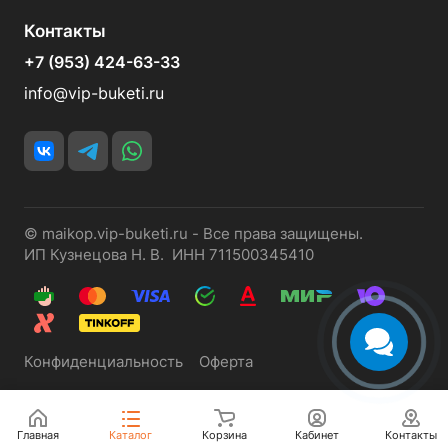
Контакты
+7 (953) 424-63-33
info@vip-buketi.ru
© maikop.vip-buketi.ru - Все права защищены.
ИП Кузнецова Н. В. ИНН 711500345410
Конфиденциальность
Оферта
Главная
Каталог
Корзина
Кабинет
Контакты