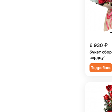
Сестре (
6
)
6 930 ₽
букет сбор
сердцу"
Подробнее