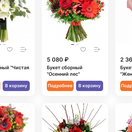
5 080 ₽
2 3
ный "Чистая
Букет сборный
Буке
"Осенний лес"
"Жен
В корзину
Подробнее
В корзину
Под