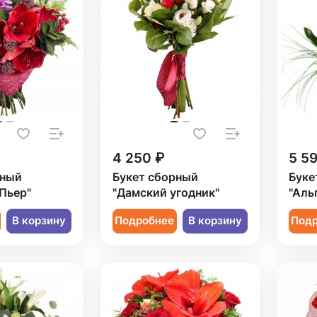
4 250 ₽
5 5
рный
Букет сборный
Буке
Пьер"
"Дамский угодник"
"Аль
В корзину
Подробнее
В корзину
Под