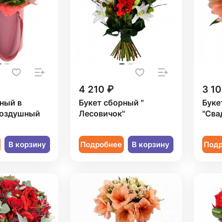
4 210 ₽
3 10
ный в
Букет сборный "
Буке
Воздушный
Лесовичок"
"Сва
В корзину
Подробнее
В корзину
Под