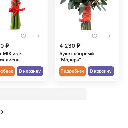
90 ₽
4 230 ₽
т MIX из 7
Букет сборный
иллисов
"Модерн"
робнее
В корзину
Подробнее
В корзину