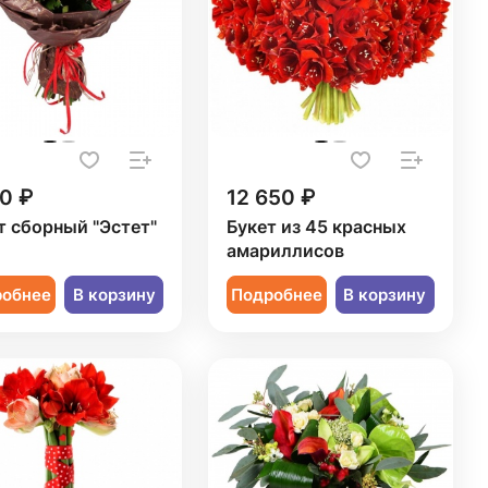
0 ₽
12 650 ₽
т сборный "Эстет"
Букет из 45 красных
амариллисов
робнее
В корзину
Подробнее
В корзину