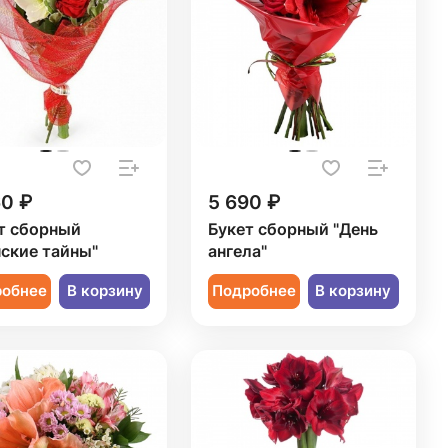
60 ₽
5 690 ₽
т сборный
Букет сборный "День
ские тайны"
ангела"
робнее
В корзину
Подробнее
В корзину