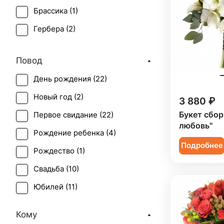
Брассика (
1
)
Гербера (
2
)
Гиперикум (
9
)
Повод
Калла (
2
)
День рождения (
22
)
Лилия (
1
)
Новый год (
2
)
3 880 ₽
Лимониум (
1
)
Букет сбор
Первое свидание (
22
)
Орнитогалум (
1
)
любовь"
Рождение ребенка (
4
)
Орхидея (
1
)
Подробнее
Рождество (
1
)
Ранункулюс (
1
)
Свадьба (
10
)
Роза (
11
)
Юбилей (
11
)
Роза кустовая (
5
)
Скиммия (
3
)
Кому