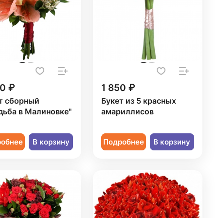
0 ₽
1 850 ₽
т сборный
Букет из 5 красных
дьба в Малиновке"
амариллисов
робнее
В корзину
Подробнее
В корзину