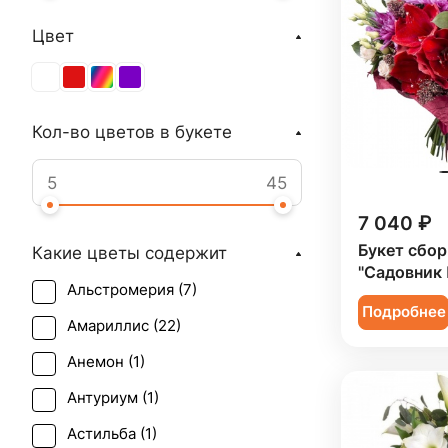
Цвет
Кол-во цветов в букете
7 040 ₽
Букет сбо
Какие цветы содержит
"Садовник 
Альстромерия (
7
)
Подробнее
Амариллис (
22
)
Анемон (
1
)
Антуриум (
1
)
Астильба (
1
)