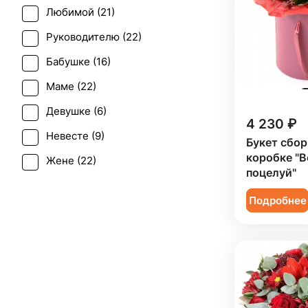
Солидаго (
1
)
Любимой (
21
)
Фрезия (
1
)
Руководителю (
22
)
Хамелациум (
1
)
Бабушке (
16
)
Хризантема (
4
)
Маме (
22
)
Эустома (
3
)
Девушке (
6
)
4 230 ₽
Невесте (
9
)
Букет сбор
коробке "
Жене (
22
)
поцелуй"
Женщине (
22
)
Подробнее
Коллеге (
22
)
Мужчине (
6
)
Подруге (
6
)
Ребенку (
3
)