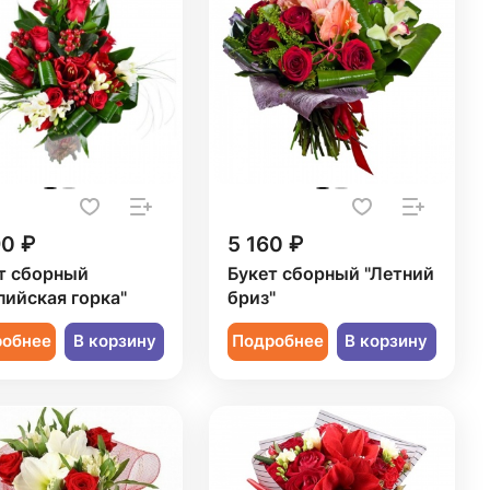
90 ₽
5 160 ₽
т сборный
Букет сборный "Летний
пийская горка"
бриз"
робнее
В корзину
Подробнее
В корзину