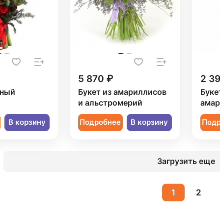
5 870 ₽
2 3
рный
Букет из амариллисов
Буке
и альстромерий
амар
В корзину
Подробнее
В корзину
Под
Загрузить еще
1
2