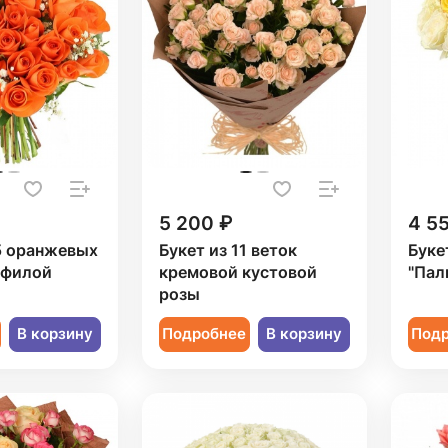
5 200 ₽
4 5
5 оранжевых
Букет из 11 веток
Буке
офилой
кремовой кустовой
"Пал
розы
В корзину
Подробнее
В корзину
Под