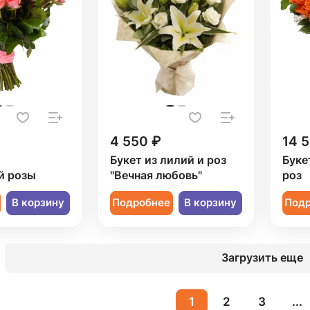
4 550 ₽
14 
Букет из лилий и роз
Буке
й розы
"Вечная любовь"
роз
В корзину
Подробнее
В корзину
Под
Загрузить еще
1
2
3
...