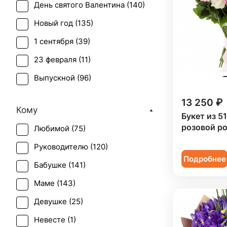
День святого Валентина (
140
)
Тюльпан (
13
)
Новый год (
135
)
Хризантема (
11
)
1 сентября (
39
)
23 февраля (
11
)
Выпускной (
96
)
День матери (
130
)
13 250 ₽
Кому
День учителя (
100
)
Букет из 5
розовой р
Любимой (
75
)
Пасха (
33
)
Руководителю (
120
)
Первое свидание (
120
)
Подробнее
Бабушке (
141
)
Последний звонок (
86
)
Маме (
143
)
Рождение ребенка (
67
)
Девушке (
25
)
Рождество (
134
)
Невесте (
1
)
Свадьба (
3
)