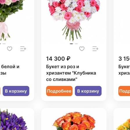
14 300 ₽
3 15
1 белой и
Букет из роз и
Буке
озы
хризантем "Клубника
хриз
со сливками"
В корзину
Подробнее
В корзину
Под