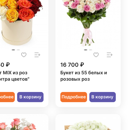
50 ₽
16 700 ₽
т MIX из роз
Букет из 55 белых и
итра цветов"
розовых роз
робнее
В корзину
Подробнее
В корзину