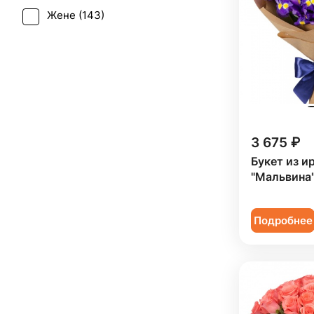
Жене (
143
)
Татьянин день (
128
)
Женщине (
143
)
Юбилей (
99
)
Коллеге (
142
)
Мужчине (
33
)
Подруге (
24
)
3 675 ₽
Ребенку (
54
)
Букет из и
Сестре (
25
)
"Мальвина
Подробнее