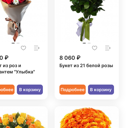
0 ₽
8 060 ₽
т из роз и
Букет из 21 белой розы
антем "Улыбка"
робнее
В корзину
Подробнее
В корзину