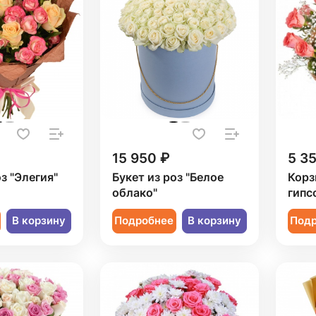
15 950 ₽
5 3
оз "Элегия"
Букет из роз "Белое
Корз
облако"
гипс
В корзину
Подробнее
В корзину
Под