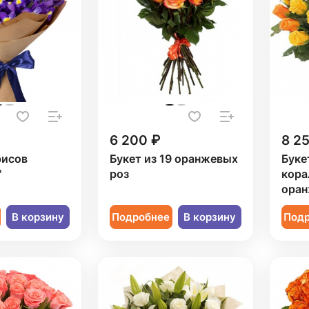
6 200 ₽
8 2
рисов
Букет из 19 оранжевых
Буке
"
роз
кора
оран
В корзину
Подробнее
В корзину
Под