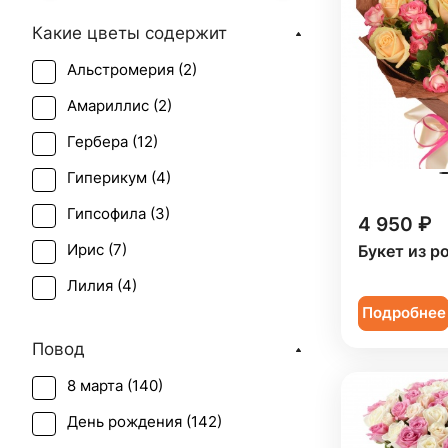
Какие цветы содержит
Альстромерия (
2
)
Амариллис (
2
)
Гербера (
12
)
Гиперикум (
4
)
Гипсофила (
3
)
4 950 ₽
Ирис (
7
)
Букет из р
Лилия (
4
)
Подробнее
Роза (
98
)
Повод
Роза кустовая (
12
)
8 марта (
140
)
Статица (
1
)
День рождения (
142
)
Танацетум (
1
)