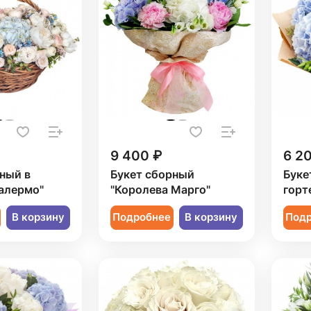
9 400 ₽
6 2
ный в
Букет сборный
Буке
алермо"
"Королева Марго"
горт
В корзину
Подробнее
В корзину
Под