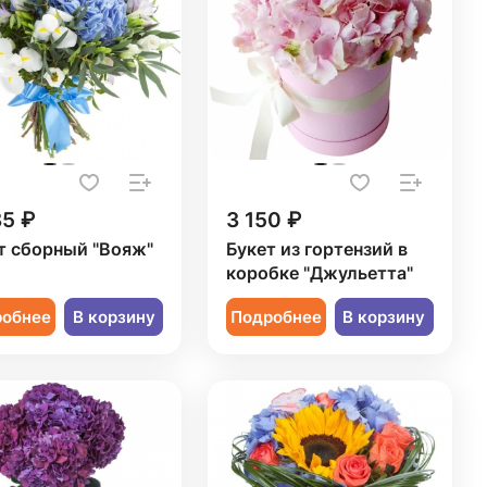
85 ₽
3 150 ₽
т сборный "Вояж"
Букет из гортензий в
коробке "Джульетта"
робнее
В корзину
Подробнее
В корзину