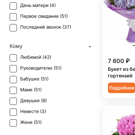
День матери (
4
)
Подсолнух (
2
)
Первое свидание (
51
)
Роза (
15
)
Последний звонок (
37
)
Роза кустовая (
10
)
Рождение ребенка (
22
)
Ромашка (
1
)
Кому
Татьянин день (
2
)
Статица (
1
)
Любимой (
42
)
Юбилей (
41
)
7 600 ₽
Хризантема (
1
)
Руководителю (
51
)
Букет из б
Эустома (
8
)
гортензий
Бабушке (
51
)
Подробнее
Маме (
51
)
Девушке (
9
)
Невесте (
3
)
Жене (
51
)
Женщине (
51
)