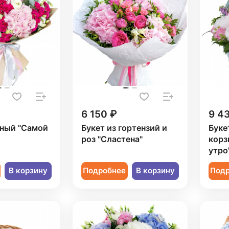
6 150 ₽
9 4
рный "Самой
Букет из гортензий и
Буке
роз "Сластена"
корз
утро
В корзину
Подробнее
В корзину
Под