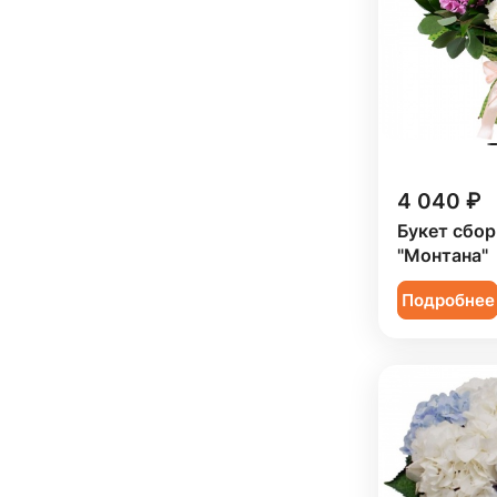
Коллеге (
51
)
Подруге (
9
)
Ребенку (
15
)
Сестре (
9
)
4 040 ₽
Букет сбо
"Монтана"
Подробнее