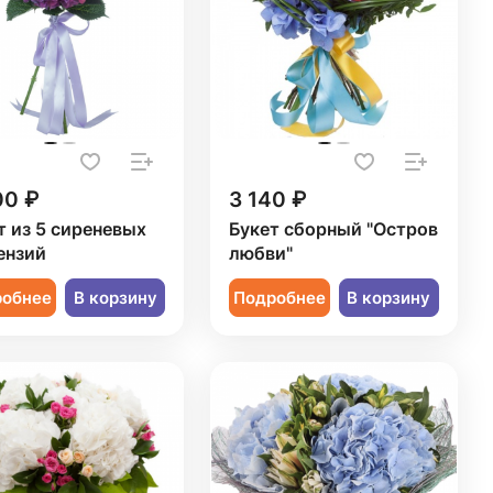
00 ₽
3 140 ₽
т из 5 сиреневых
Букет сборный "Остров
ензий
любви"
робнее
В корзину
Подробнее
В корзину