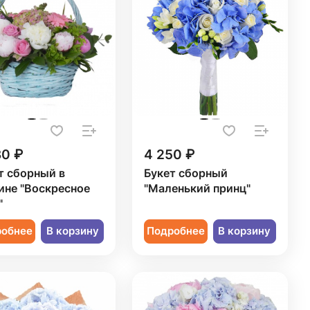
30 ₽
4 250 ₽
т сборный в
Букет сборный
ине "Воскресное
"Маленький принц"
"
робнее
В корзину
Подробнее
В корзину