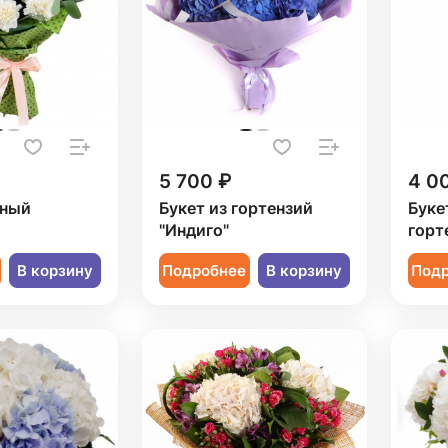
5 700 ₽
4 0
рный
Букет из гортензий
Буке
"Индиго"
горт
В корзину
Подробнее
В корзину
Под