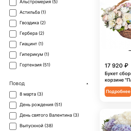
Альстромерия (
5
)
Астильба (
1
)
Гвоздика (
2
)
Гербера (
2
)
Гиацинт (
1
)
Гиперикум (
1
)
17 920 ₽
Гортензия (
51
)
Букет сбор
Ирис (
1
)
корзине "П
Повод
Лимониум (
1
)
Подробнее
8 марта (
3
)
Маттиола (
1
)
День рождения (
51
)
Озотамнус (
1
)
День святого Валентина (
3
)
Орхидея (
3
)
Выпускной (
38
)
Пион (
7
)