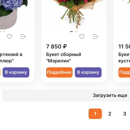
7 850 ₽
11 5
ортензий в
Букет сборный
Буке
Аллюр"
"Мэрилин"
куст
В корзину
Подробнее
В корзину
Под
Загрузить еще
1
2
3