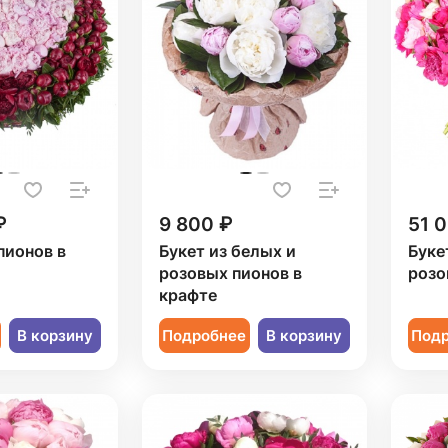
₽
9 800 ₽
51 
пионов в
Букет из белых и
Буке
розовых пионов в
розо
крафте
В корзину
Подробнее
В корзину
Под