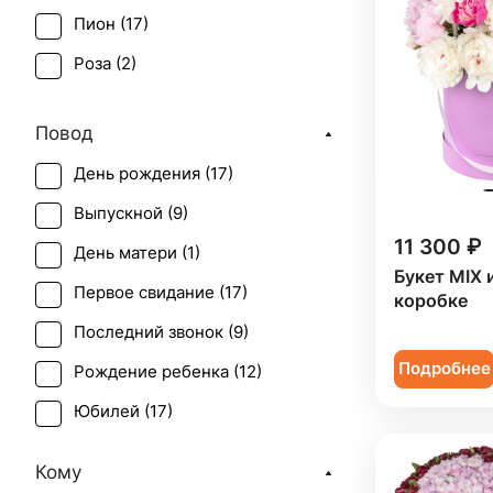
Пион (
17
)
Роза (
2
)
Роза кустовая (
2
)
Повод
Эустома (
1
)
День рождения (
17
)
Выпускной (
9
)
11 300 ₽
День матери (
1
)
Букет MIX и
Первое свидание (
17
)
коробке
Последний звонок (
9
)
Подробнее
Рождение ребенка (
12
)
Юбилей (
17
)
Кому