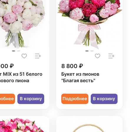
000 ₽
8 800 ₽
т MIX из 51 белого
Букет из пионов
зового пиона
"Благая весть"
робнее
В корзину
Подробнее
В корзину