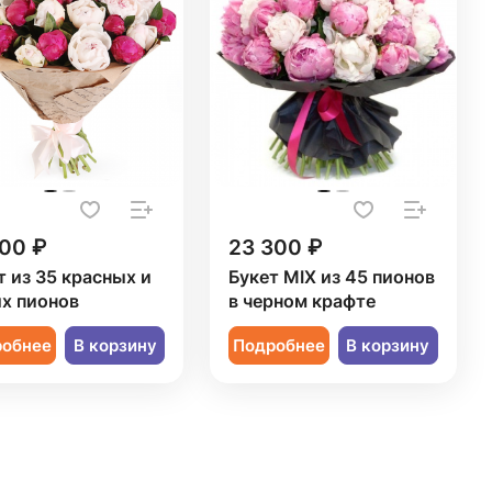
300 ₽
23 300 ₽
т из 35 красных и
Букет MIX из 45 пионов
х пионов
в черном крафте
робнее
В корзину
Подробнее
В корзину