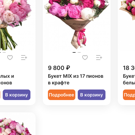
9 800 ₽
18 
елых и
Букет MIX из 17 пионов
Буке
ионов
в крафте
белы
В корзину
Подробнее
В корзину
Под