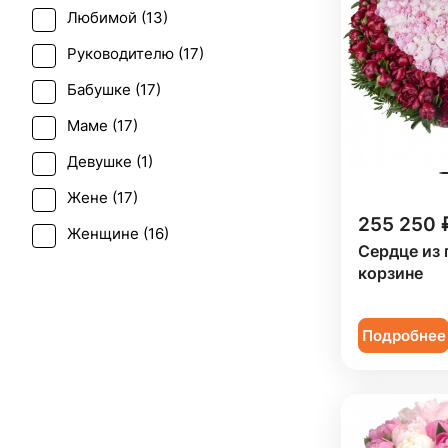
Любимой (
13
)
Руководителю (
17
)
Бабушке (
17
)
Маме (
17
)
Девушке (
1
)
Жене (
17
)
255 250 
Женщине (
16
)
Сердце из 
Коллеге (
17
)
корзине
Мужчине (
1
)
Подробнее
Подруге (
1
)
Ребенку (
3
)
Сестре (
1
)