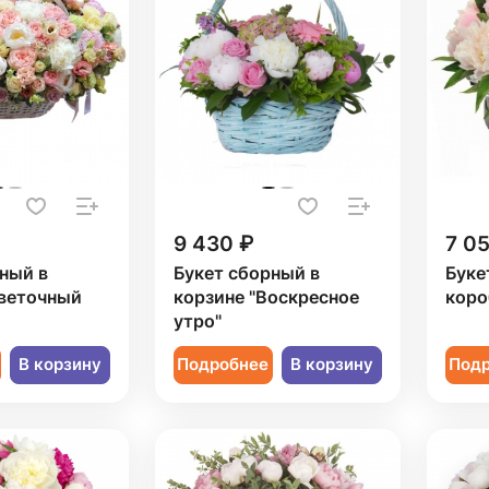
9 430 ₽
7 0
ный в
Букет сборный в
Буке
Цветочный
корзине "Воскресное
коро
утро"
В корзину
Подробнее
В корзину
Под