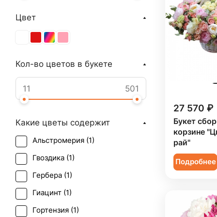
Цвет
Кол-во цветов в букете
27 570 ₽
Букет сбор
Какие цветы содержит
корзине "
Альстромерия (
1
)
рай"
Гвоздика (
1
)
Подробнее
Гербера (
1
)
Гиацинт (
1
)
Гортензия (
1
)