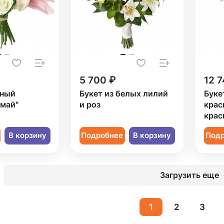
5 700 ₽
12 7
рный
Букет из белых лилий
Буке
 май"
и роз
крас
крас
В корзину
Подробнее
В корзину
Под
Загрузить еще
1
2
3