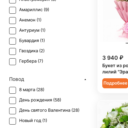
Амариллис (
9
)
Анемон (
1
)
Антуриум (
1
)
Бувардия (
1
)
Гвоздика (
2
)
3 940 ₽
Гербера (
7
)
Букет из р
Гиперикум (
4
)
лилий "Эра
Повод
Гипсофила (
11
)
Подробнее
8 марта (
28
)
Гладиолус (
1
)
День рождения (
58
)
Гортензия (
3
)
День святого Валентина (
28
)
Ирис (
4
)
Новый год (
1
)
Калла (
7
)