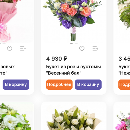
4 930 ₽
3 4
озовых
Букет из роз и эустомы
Буке
то"
"Весенний бал"
"Неж
В корзину
Подробнее
В корзину
Под