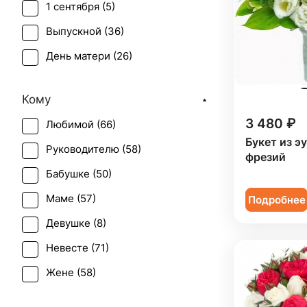
1 сентября (
5
)
Краспедия (
1
)
Выпускной (
36
)
Лилия (
10
)
День матери (
26
)
Лимониум (
1
)
День учителя (
22
)
Маттиола (
1
)
Кому
Пасха (
2
)
Орнитогалум (
1
)
3 480 ₽
Любимой (
66
)
Первое свидание (
58
)
Орхидея (
5
)
Букет из э
Руководителю (
58
)
Последний звонок (
31
)
фрезий
Пион (
9
)
Бабушке (
50
)
Рождение ребенка (
9
)
Подсолнух (
1
)
Маме (
57
)
Подробнее
Рождество (
1
)
Ранункулюс (
3
)
Девушке (
8
)
Свадьба (
14
)
Роза (
40
)
Невесте (
71
)
Татьянин день (
26
)
Роза кустовая (
13
)
Жене (
58
)
Юбилей (
29
)
Ромашка (
1
)
Женщине (
71
)