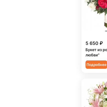
Статица (
1
)
Коллеге (
58
)
Тюльпан (
1
)
Мужчине (
1
)
Фрезия (
4
)
Подруге (
8
)
Хамелациум (
1
)
Ребенку (
21
)
Хризантема (
6
)
Сестре (
8
)
5 650 ₽
Эустома (
9
)
Букет из р
любви"
Подробнее