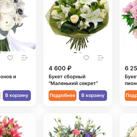
4 600 ₽
6 2
ионов и
Букет сборный
Буке
"Маленький секрет"
пион
В корзину
Подробнее
В корзину
Под