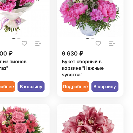
800 ₽
9 630 ₽
т из пионов
Букет сборный в
таз"
корзине "Нежные
чувства"
робнее
В корзину
Подробнее
В корзину