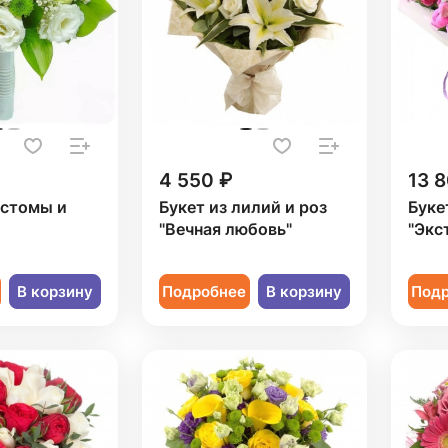
4 550 ₽
13 
устомы и
Букет из лилий и роз
Буке
"Вечная любовь"
"Экс
В корзину
Подробнее
В корзину
Под