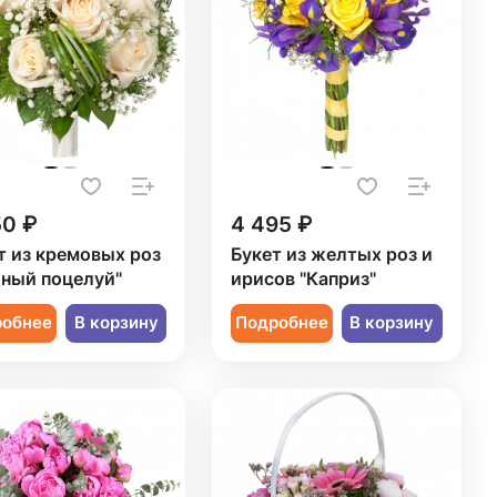
50 ₽
4 495 ₽
т из кремовых роз
Букет из желтых роз и
ный поцелуй"
ирисов "Каприз"
робнее
В корзину
Подробнее
В корзину