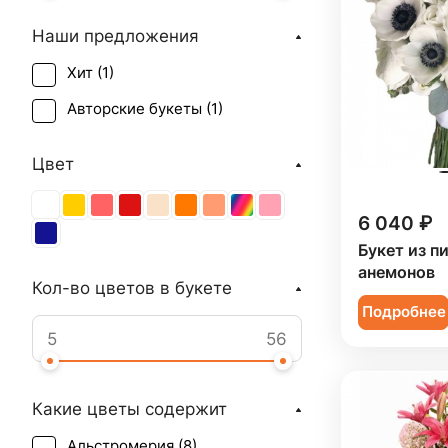
Наши предложения
Хит (
1
)
Авторские букеты (
1
)
Цвет
6 040 ₽
Букет из п
анемонов
Кол-во цветов в букете
Подробнее
Какие цветы содержит
Альстромерия (
8
)