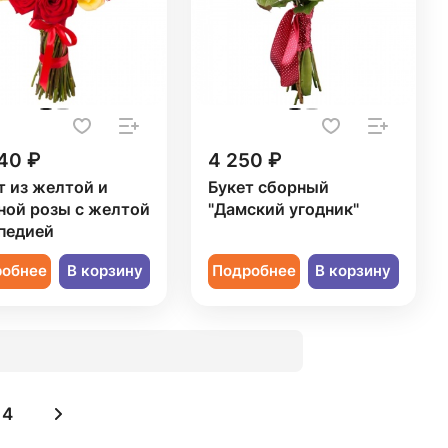
40 ₽
4 250 ₽
т из желтой и
Букет сборный
ной розы с желтой
"Дамский угодник"
педией
робнее
В корзину
Подробнее
В корзину
4