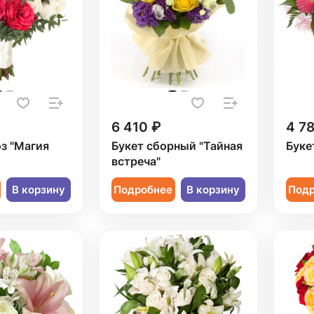
6 410 ₽
4 7
оз "Магия
Букет сборный "Тайная
Буке
встреча"
В корзину
Подробнее
В корзину
Под