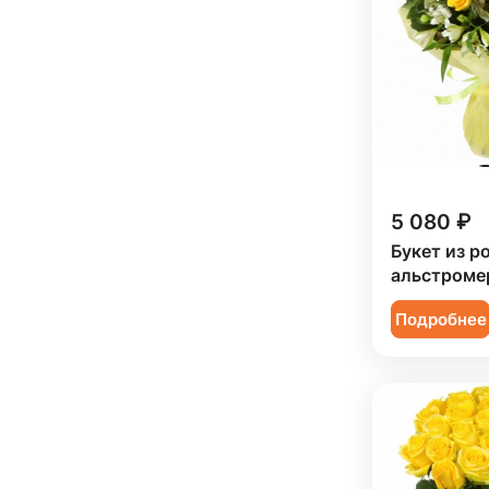
Коллеге (
68
)
Мужчине (
2
)
Подруге (
4
)
Ребенку (
34
)
Сестре (
3
)
5 080 ₽
Букет из ро
альстроме
Подробнее