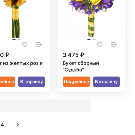
50 ₽
3 475 ₽
т из желтых роз и
Букет сборный
"Судьба"
робнее
В корзину
Подробнее
В корзину
4