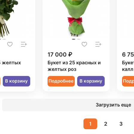
17 000 ₽
6 7
5 желтых
Букет из 25 красных и
Буке
желтых роз
калл
В корзину
Подробнее
В корзину
Под
Загрузить еще
1
2
3