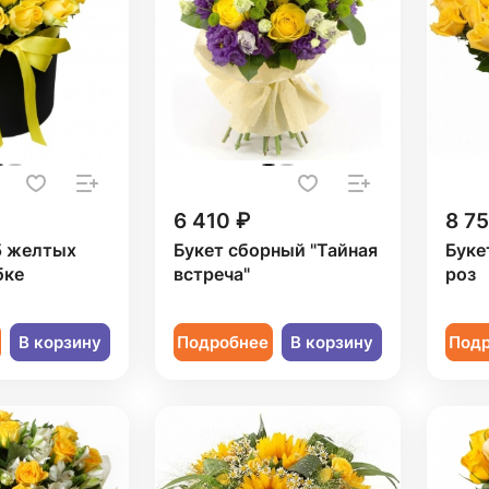
6 410 ₽
8 7
5 желтых
Букет сборный "Тайная
Буке
бке
встреча"
роз
В корзину
Подробнее
В корзину
Под