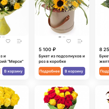
5 100 ₽
8 2
з и
Букет из подсолнухов и
Буке
рий "Мерси"
роз в коробке
желт
В корзину
Подробнее
В корзину
Под