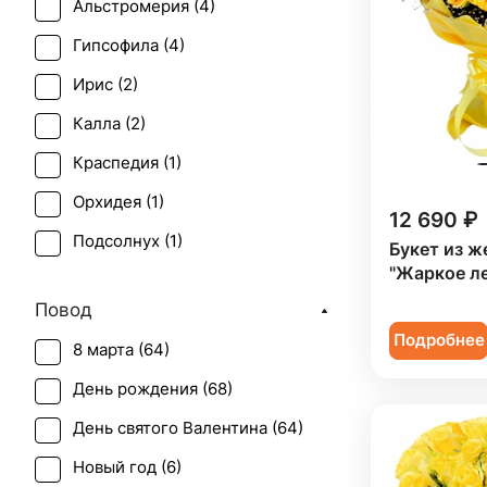
Альстромерия (
4
)
Гипсофила (
4
)
Ирис (
2
)
Калла (
2
)
Краспедия (
1
)
Орхидея (
1
)
12 690 ₽
Подсолнух (
1
)
Букет из ж
"Жаркое л
Роза (
60
)
Повод
Роза кустовая (
11
)
Подробнее
8 марта (
64
)
Танацетум (
1
)
День рождения (
68
)
Тюльпан (
1
)
День святого Валентина (
64
)
Хризантема (
3
)
Новый год (
6
)
Эустома (
1
)