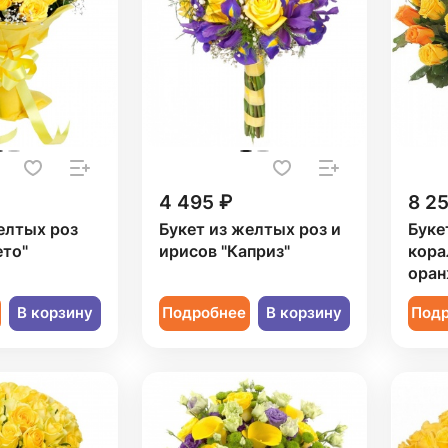
4 495 ₽
8 2
елтых роз
Букет из желтых роз и
Буке
ето"
ирисов "Каприз"
кора
оран
В корзину
Подробнее
В корзину
Под