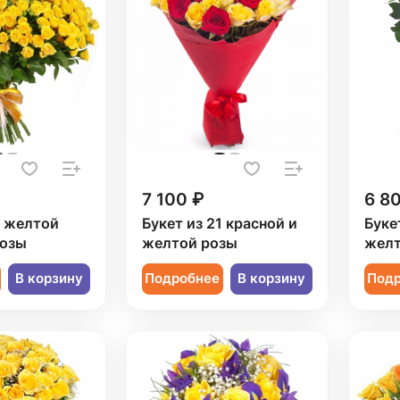
7 100 ₽
6 8
1 желтой
Букет из 21 красной и
Буке
розы
желтой розы
желт
В корзину
Подробнее
В корзину
Под