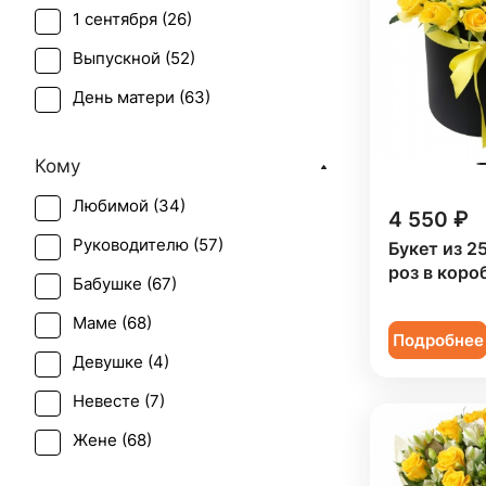
1 сентября (
26
)
Выпускной (
52
)
День матери (
63
)
День учителя (
52
)
Кому
Пасха (
1
)
Любимой (
34
)
Первое свидание (
66
)
4 550 ₽
Руководителю (
57
)
Букет из 2
Последний звонок (
47
)
роз в коро
Бабушке (
67
)
Рождение ребенка (
26
)
Маме (
68
)
Рождество (
6
)
Подробнее
Девушке (
4
)
Татьянин день (
64
)
Невесте (
7
)
Юбилей (
44
)
Жене (
68
)
Женщине (
70
)