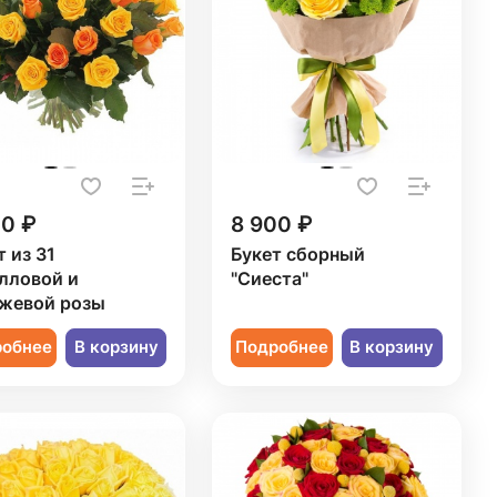
50 ₽
8 900 ₽
т из 31
Букет сборный
лловой и
"Сиеста"
жевой розы
робнее
В корзину
Подробнее
В корзину