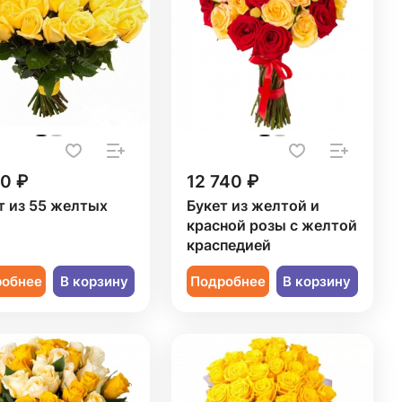
50 ₽
12 740 ₽
т из 55 желтых
Букет из желтой и
красной розы с желтой
краспедией
робнее
В корзину
Подробнее
В корзину