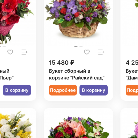
15 480 ₽
4 2
рный
Букет сборный в
Буке
Пьер"
корзине "Райский сад"
"Дам
В корзину
Подробнее
В корзину
Под