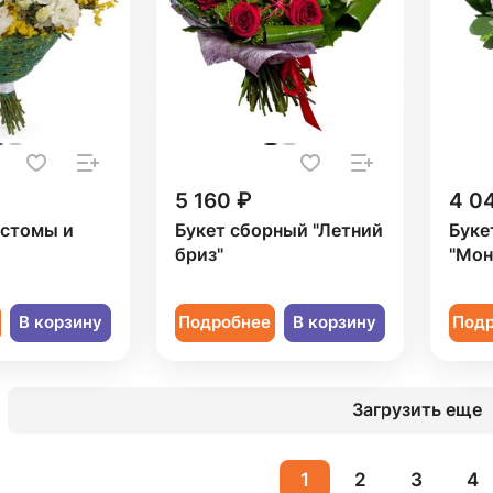
5 160 ₽
4 0
устомы и
Букет сборный "Летний
Буке
бриз"
"Мон
В корзину
Подробнее
В корзину
Под
Загрузить еще
1
2
3
4