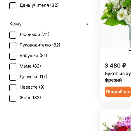
День учителя (
32
)
Нарцисс (
1
)
Пасха (
1
)
Орхидея (
12
)
Кому
Первое свидание (
81
)
Пион (
5
)
Любимой (
74
)
Последний звонок (
57
)
Подсолнух (
4
)
Руководителю (
82
)
Рождение ребенка (
36
)
Ранункулюс (
1
)
Бабушке (
81
)
Свадьба (
7
)
Роза (
28
)
3 480 ₽
Маме (
82
)
Татьянин день (
46
)
Роза кустовая (
25
)
Букет из э
Девушке (
17
)
Юбилей (
67
)
фрезий
Скиммия (
1
)
Невесте (
9
)
Подробнее
Солидаго (
1
)
Жене (
82
)
Статица (
3
)
Женщине (
85
)
Танацетум (
1
)
Коллеге (
82
)
Тюльпан (
4
)
Мужчине (
1
)