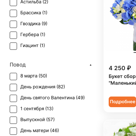
Астильба (
2
)
Брассика (
1
)
Гвоздика (
9
)
Гербера (
1
)
Гиацинт (
1
)
Гиперикум (
6
)
Повод
4 250 ₽
Гипсофила (
2
)
8 марта (
50
)
Букет сбо
Гортензия (
8
)
"Маленьки
День рождения (
82
)
Ирис (
5
)
День святого Валентина (
49
)
Калла (
1
)
Подробнее
1 сентября (
13
)
Лилия (
1
)
Выпускной (
57
)
Маттиола (
2
)
День матери (
46
)
Мимоза (
1
)