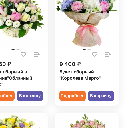
60 ₽
9 400 ₽
т сборный в
Букет сборный
ине"Облачный
"Королева Марго"
с"
робнее
В корзину
Подробнее
В корзину