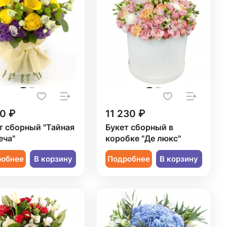
0 ₽
11 230 ₽
т сборный "Тайная
Букет сборный в
еча"
коробке "Де люкс"
робнее
В корзину
Подробнее
В корзину