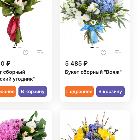
50 ₽
5 485 ₽
т сборный
Букет сборный "Вояж"
ский угодник"
робнее
В корзину
Подробнее
В корзину