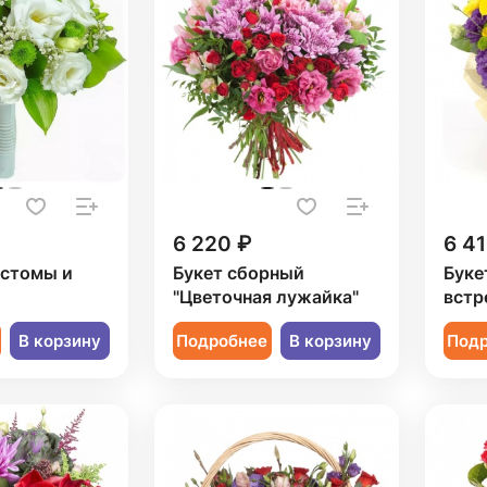
6 220 ₽
6 41
устомы и
Букет сборный
Буке
"Цветочная лужайка"
встр
В корзину
Подробнее
В корзину
Под