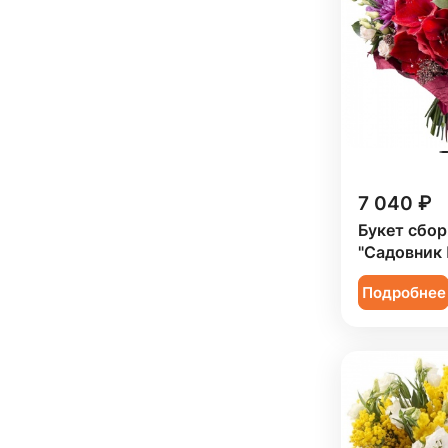
Фрезия (
5
)
Подруге (
17
)
Хризантема (
7
)
Ребенку (
32
)
Эустома (
85
)
Сестре (
16
)
7 040 ₽
Букет сбо
"Садовник 
Подробнее