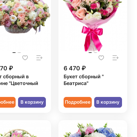
570 ₽
6 470 ₽
т сборный в
Букет сборный "
ине "Цветочный
Беатриса"
робнее
В корзину
Подробнее
В корзину