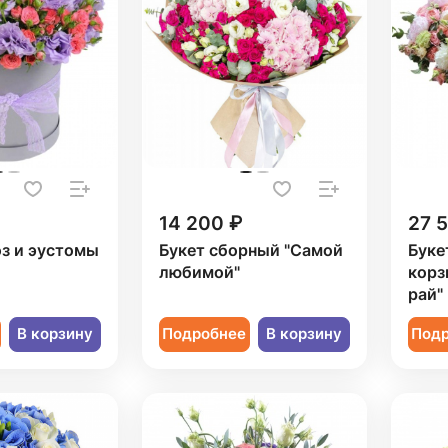
14 200 ₽
27 
оз и эустомы
Букет сборный "Самой
Буке
любимой"
корз
рай"
В корзину
Подробнее
В корзину
Под