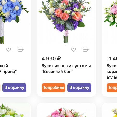
4 930 ₽
11 4
рный
Букет из роз и эустомы
Буке
й принц"
"Весенний бал"
корз
атла
В корзину
Подробнее
В корзину
Под