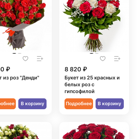
50 ₽
8 820 ₽
т из роз "Денди"
Букет из 25 красных и
белых роз с
гипсофилой
робнее
В корзину
Подробнее
В корзину