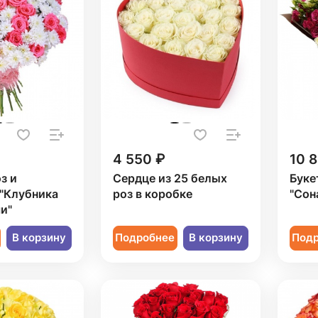
4 550 ₽
10 
з и
Сердце из 25 белых
Буке
 "Клубника
роз в коробке
"Сон
и"
В корзину
Подробнее
В корзину
Под