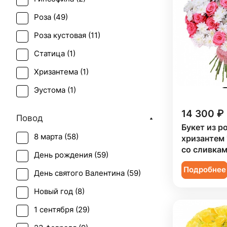
Роза (
49
)
Роза кустовая (
11
)
Статица (
1
)
Хризантема (
1
)
Эустома (
1
)
14 300 ₽
Повод
Букет из ро
8 марта (
58
)
хризантем
со сливкам
День рождения (
59
)
Подробнее
День святого Валентина (
59
)
Новый год (
8
)
1 сентября (
29
)