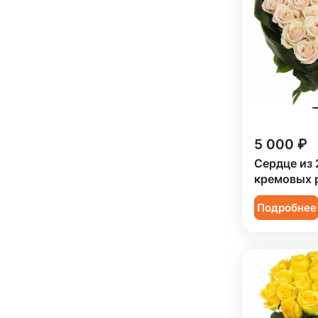
Мужчине (
12
)
Подруге (
7
)
Ребенку (
35
)
Сестре (
8
)
5 000 ₽
Сердце из 
кремовых 
Подробнее