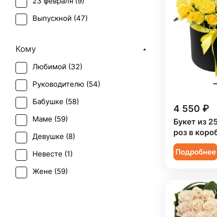
23 февраля (
9
)
Выпускной (
47
)
День матери (
59
)
Кому
День учителя (
47
)
Любимой (
32
)
Пасха (
2
)
Руководителю (
54
)
Первое свидание (
55
)
Бабушке (
58
)
Последний звонок (
45
)
4 550 ₽
Маме (
59
)
Букет из 2
Рождение ребенка (
18
)
роз в коро
Девушке (
8
)
Рождество (
8
)
Подробнее
Невесте (
1
)
Свадьба (
2
)
Жене (
59
)
Татьянин день (
58
)
Женщине (
59
)
Юбилей (
45
)
Коллеге (
59
)