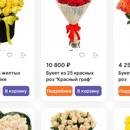
10 800 ₽
4 2
5 желтых
Букет из 25 красных
Буке
бке
роз "Красный граф"
роз
В корзину
Подробнее
В корзину
Под