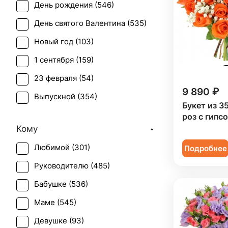
День рождения (
546
)
Лилия (
4
)
День святого Валентина (
535
)
Маттиола (
1
)
Новый год (
103
)
Мимоза (
2
)
1 сентября (
159
)
Орхидея (
14
)
23 февраля (
54
)
Пион (
3
)
9 890 ₽
Выпускной (
354
)
Подсолнух (
1
)
Букет из 3
День матери (
519
)
роз с гипс
Ранункулюс (
1
)
Кому
День учителя (
353
)
Роза (
513
)
Любимой (
301
)
Подробнее
Пасха (
41
)
Роза кустовая (
69
)
Руководителю (
485
)
Первое свидание (
500
)
Ромашка (
1
)
Бабушке (
536
)
Последний звонок (
327
)
Скиммия (
1
)
Маме (
545
)
Рождение ребенка (
299
)
Статица (
6
)
Девушке (
93
)
Рождество (
102
)