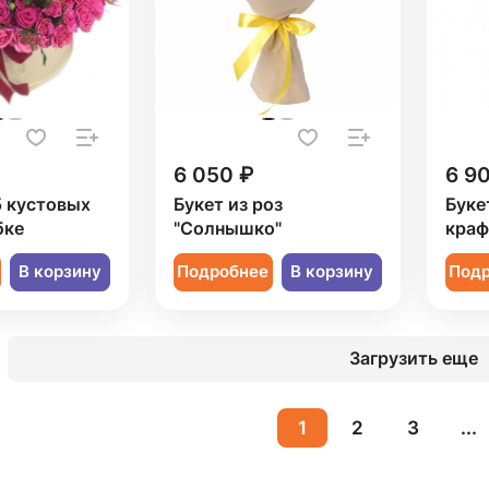
6 050 ₽
6 9
5 кустовых
Букет из роз
Букет
бке
"Солнышко"
краф
В корзину
Подробнее
В корзину
Под
Загрузить еще
1
2
3
...