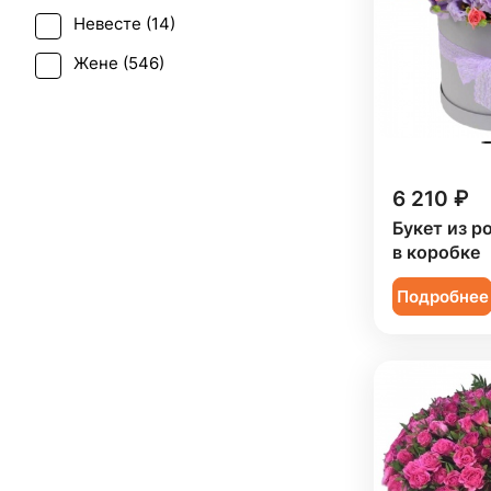
Танацетум (
1
)
Невесте (
14
)
Свадьба (
6
)
Тюльпан (
5
)
Жене (
546
)
Татьянин день (
493
)
Фрезия (
6
)
Женщине (
558
)
Траур (
6
)
Хризантема (
20
)
Коллеге (
549
)
Юбилей (
411
)
Эустома (
7
)
Мужчине (
108
)
6 210 ₽
Подруге (
91
)
Букет из р
в коробке
Ребенку (
193
)
Подробнее
Сестре (
92
)