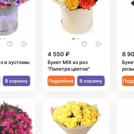
4 550 ₽
8 9
оз и эустомы
Букет MIX из роз
Буке
"Палитра цветов"
роз
В корзину
Подробнее
В корзину
Под