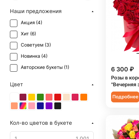
Наши предложения
Акция (
4
)
Хит (
6
)
Советуем (
3
)
Новинка (
4
)
Авторские букеты (
1
)
6 300 ₽
Розы в кор
Цвет
"Вечерняя 
Подробнее
Кол-во цветов в букете