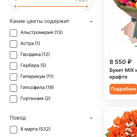
Какие цветы содержит
Альстромерия (
13
)
Астра (
1
)
Гвоздика (
12
)
8 550 ₽
Гербера (
5
)
Букет MIX 
Гиперикум (
11
)
крафте
Гипсофила (
19
)
Подробнее
Гортензия (
2
)
Ирис (
5
)
Повод
Калла (
8
)
8 марта (
532
)
Краспедия (
2
)