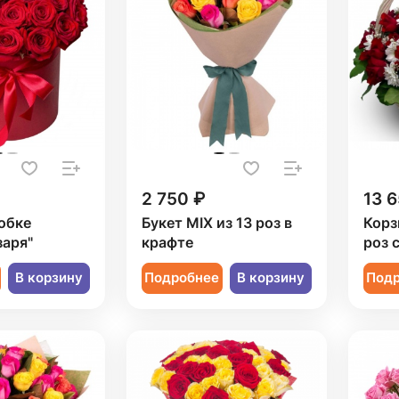
2 750 ₽
13 6
обке
Букет MIX из 13 роз в
Корз
заря"
крафте
роз 
В корзину
Подробнее
В корзину
Под