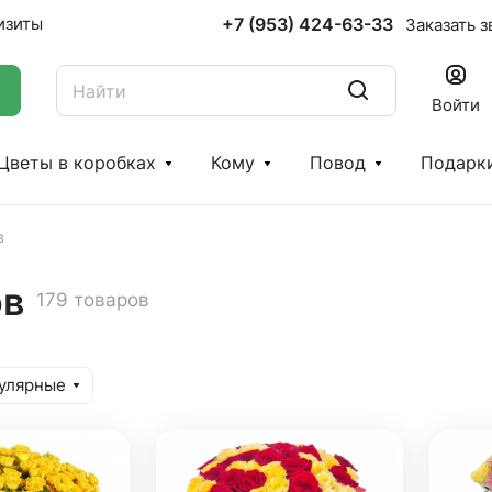
+7 (953) 424-63-33
изиты
Заказать з
Войти
Цветы в коробках
Кому
Повод
Подарк
в
ов
179 товаров
улярные