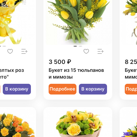
3 500 ₽
8 2
елтых роз
Букет из 15 тюльпанов
Буке
ето"
и мимозы
мимо
В корзину
Подробнее
В корзину
Под