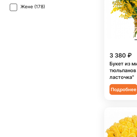
Фрезия (
1
)
Жене (
178
)
Юбилей (
90
)
Хризантема (
15
)
Женщине (
178
)
Эустома (
3
)
Коллеге (
178
)
Мужчине (
5
)
Подруге (
8
)
3 380 ₽
Ребенку (
99
)
Букет из м
тюльпанов
Сестре (
7
)
ласточка"
Подробнее