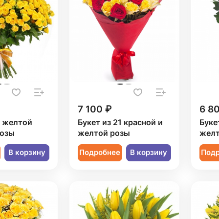
7 100 ₽
6 8
1 желтой
Букет из 21 красной и
Буке
розы
желтой розы
желт
В корзину
Подробнее
В корзину
Под