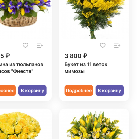
35 ₽
3 800 ₽
ина из тюльпанов
Букет из 11 веток
исов "Фиеста"
мимозы
робнее
В корзину
Подробнее
В корзину