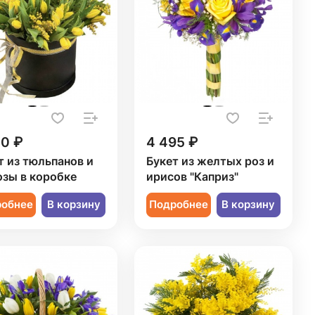
50 ₽
4 495 ₽
т из тюльпанов и
Букет из желтых роз и
зы в коробке
ирисов "Каприз"
робнее
В корзину
Подробнее
В корзину