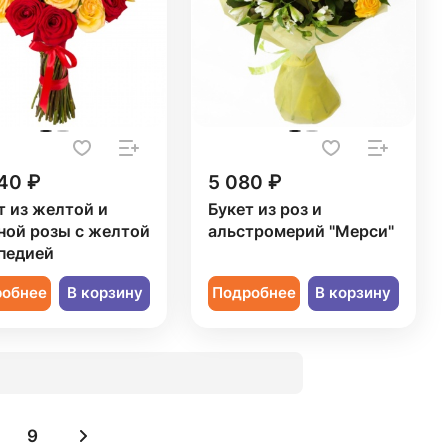
40 ₽
5 080 ₽
т из желтой и
Букет из роз и
ной розы с желтой
альстромерий "Мерси"
педией
робнее
В корзину
Подробнее
В корзину
9