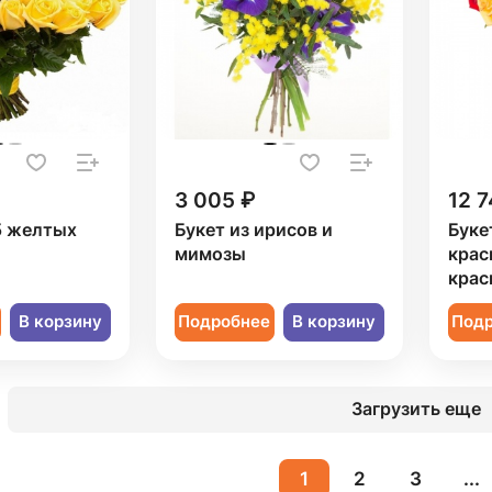
3 005 ₽
12 7
5 желтых
Букет из ирисов и
Буке
мимозы
крас
крас
В корзину
Подробнее
В корзину
Под
Загрузить еще
1
2
3
...