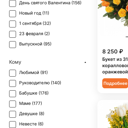
День святого Валентина (
156
)
Маттиола (
3
)
Новый год (
11
)
Мимоза (
13
)
1 сентября (
32
)
Нарцисс (
1
)
23 февраля (
2
)
Орхидея (
4
)
Выпускной (
95
)
Подсолнух (
40
)
8 250 ₽
День матери (
115
)
Роза (
69
)
Букет из 31
Кому
День учителя (
97
)
кораллово
Роза кустовая (
14
)
оранжевой
Любимой (
91
)
Пасха (
1
)
Ромашка (
2
)
Руководителю (
140
)
Подробнее
Первое свидание (
171
)
Солидаго (
6
)
Бабушке (
176
)
Последний звонок (
87
)
Статица (
1
)
Маме (
177
)
Рождение ребенка (
43
)
Танацетум (
9
)
Девушке (
8
)
Рождество (
10
)
Тюльпан (
46
)
Невесте (
6
)
Татьянин день (
116
)