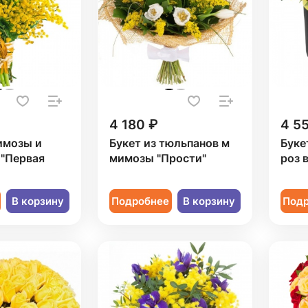
4 180 ₽
4 5
имозы и
Букет из тюльпанов м
Буке
 "Первая
мимозы "Прости"
роз 
В корзину
Подробнее
В корзину
Под