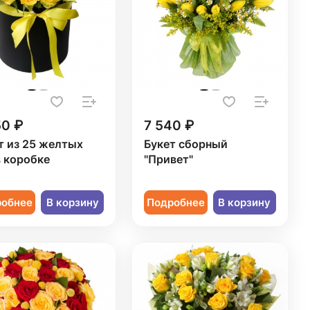
50 ₽
7 540 ₽
т из 25 желтых
Букет сборный
в коробке
"Привет"
робнее
В корзину
Подробнее
В корзину