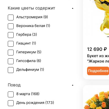
Какие цветы содержит
Альстромерия (
9
)
Вероника белая (
1
)
Гербера (
3
)
Гиацинт (
1
)
12 690 ₽
Гиперикум (
5
)
Букет из ж
Гипсофила (
6
)
"Жаркое л
Дельфиниум (
1
)
Подробнее
Ирис (
10
)
Повод
Калла (
2
)
8 марта (
168
)
Краспедия (
1
)
День рождения (
173
)
Лилия (
2
)