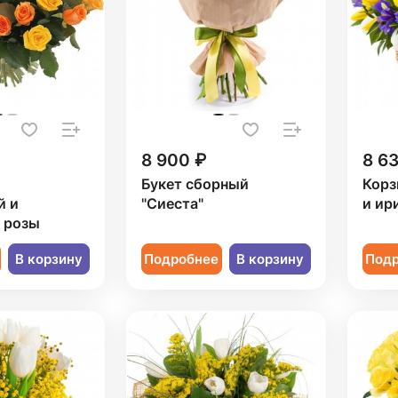
8 900 ₽
8 6
Букет сборный
Корз
й и
"Сиеста"
и ир
 розы
В корзину
Подробнее
В корзину
Под