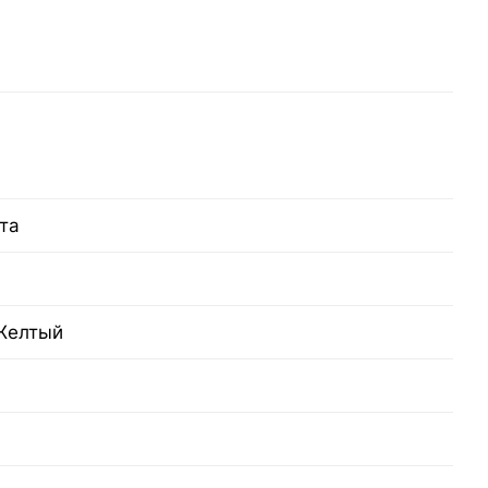
та
Желтый