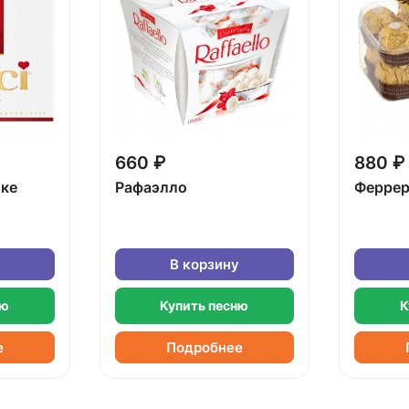
660 ₽
880 ₽
бке
Рафаэлло
Феррер
В корзину
ню
Купить песню
К
е
Подробнее