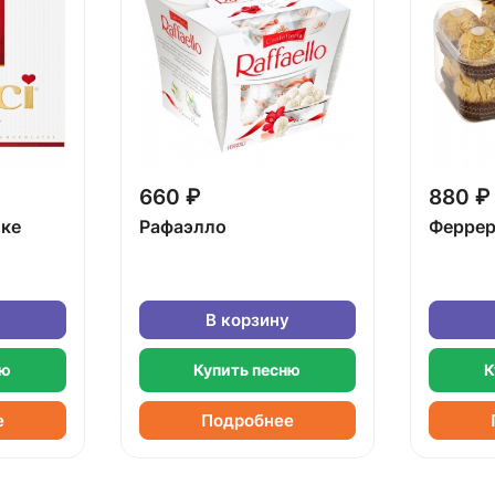
660 ₽
880 ₽
бке
Рафаэлло
Феррер
В корзину
ню
Купить песню
К
е
Подробнее