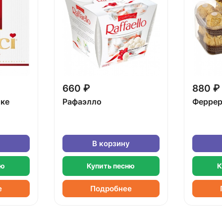
660 ₽
880 ₽
бке
Рафаэлло
Феррер
В корзину
ню
Купить песню
К
е
Подробнее