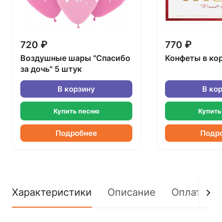
720 ₽
770 ₽
Воздушные шары "Спасибо
Конфеты в ко
за дочь" 5 штук
В корзину
В ко
Купить песню
Купить
Подробнее
Подр
Характеристики
Описание
Оплата