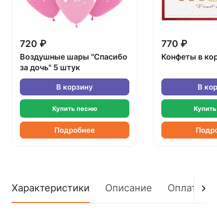
720 ₽
770 ₽
Воздушные шары "Спасибо
Конфеты в ко
за дочь" 5 штук
В корзину
В ко
Купить песню
Купить
Подробнее
Подр
Характеристики
Описание
Оплата